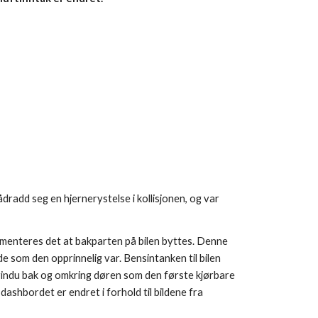
add seg en hjernerystelse i kollisjonen, og var 
umenteres det at bakparten på bilen byttes. Denne 
de som den opprinnelig var. Bensintanken til bilen 
vindu bak og omkring døren som den første kjørbare 
hbordet er endret i forhold til bildene fra 