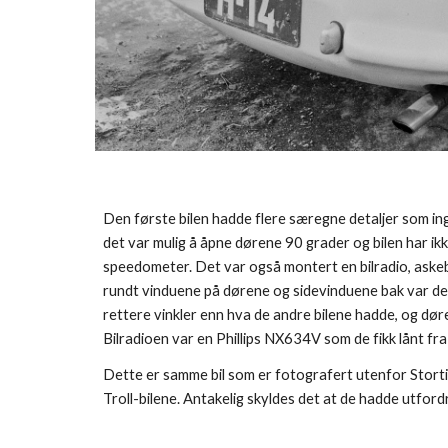
Den første bilen hadde flere særegne detaljer som ing
det var mulig å åpne dørene 90 grader og bilen har ik
speedometer. Det var også montert en bilradio, askebeg
rundt vinduene på dørene og sidevinduene bak var det f
rettere vinkler enn hva de andre bilene hadde, og dør
Bilradioen var en Phillips NX634V som de fikk lånt fra
Dette er samme bil som er fotografert utenfor Stortin
Troll-bilene. Antakelig skyldes det at de hadde utford