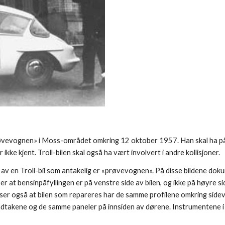
røvevognen» i Moss-området omkring 12 oktober 1957. Han skal ha pådr
ikke kjent. Troll-bilen skal også ha vært involvert i andre kollisjoner.
 av en Troll-bil som antakelig er «prøvevognen». På disse bildene dok
er at bensinpåfyllingen er på venstre side av bilen, og ikke på høyre si
iser også at bilen som repareres har de samme profilene omkring side
takene og de samme paneler på innsiden av dørene. Instrumentene i das