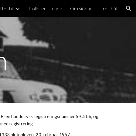
l for bil
Trollbilen i Lunde
Om sidene
Troll-båt
ion
n
 Bilen hadde tysk registreringsnummer S-C506, og 
med registrering.
1333 ble innlevert 20. februar 1957.