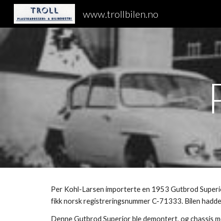
www.trollbilen.no
Sk
Per Kohl-Larsen importerte en 1953 Gutbrod Superior
fikk norsk registreringsnummer C-71333. Bilen hadde
Denne Gutbrod Superior ble demontert, og chassis med