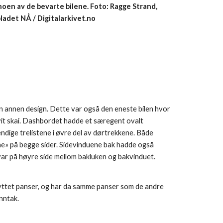
noen av de bevarte bilene. Foto: Ragge Strand, 
bladet NÅ / Digitalarkivet.no
en annen design. Dette var også den eneste bilen hvor 
vit skai. Dashbordet hadde et særegent ovalt 
ndige trelistene i øvre del av dørtrekkene. Både 
enne» på begge sider. Sidevinduene bak hadde også 
r på høyre side mellom bakluken og bakvinduet.  
byttet panser, og har da samme panser som de andre 
inntak.