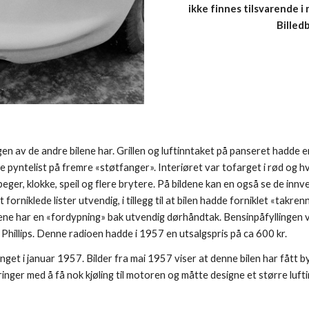
ikke finnes tilsvarende i 
Billed
en av de andre bilene har. Grillen og luftinntaket på panseret hadde 
ke pyntelist på fremre «støtfanger». Interiøret var tofarget i rød og h
er, klokke, speil og flere brytere. På bildene kan en også se de innve
orniklede lister utvendig, i tillegg til at bilen hadde forniklet «takr
ene har en «fordypning» bak utvendig dørhåndtak. Bensinpåfyllingen va
 Phillips. Denne radioen hadde i 1957 en utsalgspris på ca 600 kr.
get i januar 1957. Bilder fra mai 1957 viser at denne bilen har fått 
ringer med å få nok kjøling til motoren og måtte designe et større luft