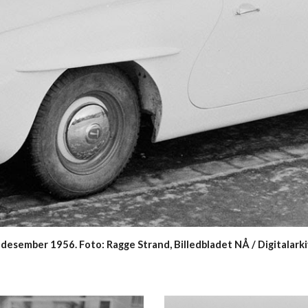
desember 1956. Foto: Ragge Strand, Billedbladet NÅ / Digitalark