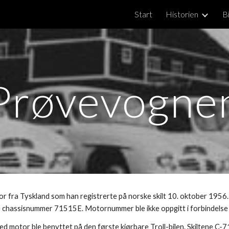
Start
Historien
Bi
ip to main content
Skip to navigat
Prøvevogne
 fra Tyskland som han registrerte på norske skilt 10. oktober 1956.
 chassisnummer 71515E. Motornummer ble ikke oppgitt i forbindelse 
 motor ble benyttet på den første kjørbare Troll-bilen. Skiltene C-7