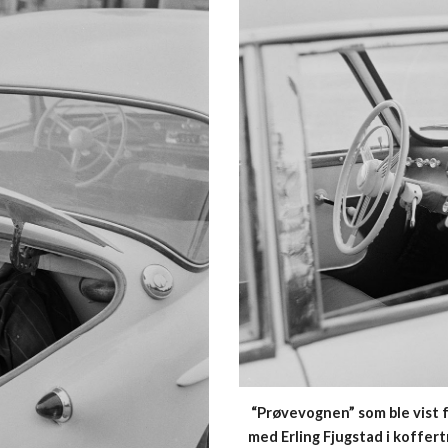
“Prøvevognen” som ble vist f
med Erling Fjugstad i koffer