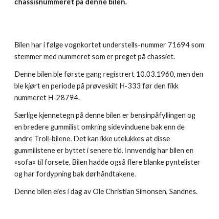
chassisnummeret på denne bilen.
Bilen har i følge vognkortet understells-nummer 71694 som 
stemmer med nummeret som er preget på chassiet.
Denne bilen ble første gang registrert 10.03.1960, men den 
ble kjørt en periode på prøveskilt H-333 før den fikk 
nummeret H-28794.
Særlige kjennetegn på denne bilen er bensinpåfyllingen og 
en bredere gummilist omkring sidevinduene bak enn de 
andre Troll-bilene. Det kan ikke utelukkes at disse 
gummilistene er byttet i senere tid. Innvendig har bilen en 
«sofa» til forsete. Bilen hadde også flere blanke pyntelister 
og har fordypning bak dørhåndtakene.
Denne bilen eies i dag av Ole Christian Simonsen, Sandnes.