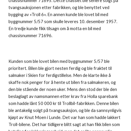
chassisnummer 71695. Dette chassiet ble senere solgt på 
tvangsauksjonen etter fabrikken, og ble benyttet ved 
bygging av «Troll 6». En annen kunde ble lovet bil med 
byggnummer 5/57 som skulle leveres 10. desember 1957. 
En tredje kunde fikk tilsagn om å motta en bil med 
chassisnummer 71696.
Kunden som ble lovet bilen med byggnummer 5/57 ble 
prioritert. Bilen ble gjort nesten ferdig og ble fraktet til 
salmaker i Skien for ferdigstillelse. Men de klarte ikke å 
skaffe nok penger for å hente ut bilen fra salmakeren, og 
den ble stående der noen uker. Mens den stod der ble den 
beslaglagt av namsmannen etter krav fra Holla sparebank 
som hadde lånt 50 000 kr til Trollbil-fabrikken. Denne bilen 
ble antakelig solgt på tvangsauksjon, og ble da sannsynligvis 
kjøpt av Knut Moen i Lunde. Det var han som hadde lakkert 
Troll-bilene. Det har tidligere blitt sagt at han fikk bilen som 