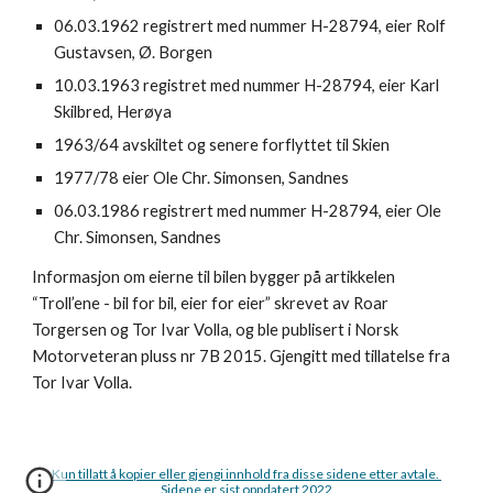
06.03.1962 registrert med nummer H-28794, eier Rolf 
Gustavsen, Ø. Borgen
10.03.1963 registret med nummer H-28794, eier Karl 
Skilbred, Herøya
1963/64 avskiltet og senere forflyttet til Skien
1977/78 eier Ole Chr. Simonsen, Sandnes
06.03.1986 registrert med nummer H-28794, eier Ole 
Chr. Simonsen, Sandnes
Informasjon om eierne til bilen bygger på artikkelen 
“Troll’ene - bil for bil, eier for eier” skrevet av Roar 
Torgersen og Tor Ivar Volla, og ble publisert i Norsk 
Motorveteran pluss nr 7B 2015. Gjengitt med tillatelse fra 
Tor Ivar Volla.
Kun tillatt å kopier eller gjengi innhold fra disse sidene etter avtale. 
Sidene er sist oppdatert 2022