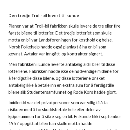
Den tredje Troll-bil levert til kunde
Planen var at Troll-bil fabrikken skulle levere de tre eller fire 
første bilene til lotterier. Det tredje lotteriet som skulle 
motta en bil var Landsforeningen for kosthold og helse. 
Norsk Folkehjelp hadde også planlagt å ha en bil som 
gevinst. Avtaler var inngått, og kontrakter signert.
Men fabrikken i Lunde leverte antakelig aldri biler til disse 
lotteriene. Fabrikken hadde ikke de nødvendige midlene for 
å ferdigstille disse bilene, og disse lotteriene ønsket 
antakelig ikke å betale inn en ekstra sum for å ferdigstille 
bilene slik Studentersamfunnet og Røde Kors hadde gjort.
Imidlertid var det privatpersoner som var villig til å ta 
risikoen med å forskuddsbetale hele eller deler av 
kjøpesummen for å sikre seg en bil. En kunde fikk i september 
1957 oppgitt at bilen han skulle motta hadde 