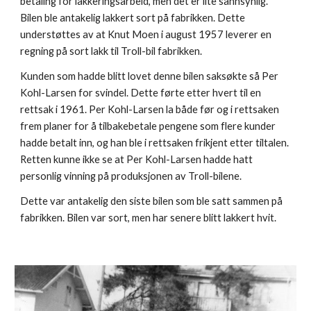
betaling for lakkeringsarbeid, men det er lite sannsynlig. 
Bilen ble antakelig lakkert sort på fabrikken. Dette 
understøttes av at Knut Moen i august 1957 leverer en 
regning på sort lakk til Troll-bil fabrikken.
Kunden som hadde blitt lovet denne bilen saksøkte så Per 
Kohl-Larsen for svindel. Dette førte etter hvert til en 
rettsak i 1961. Per Kohl-Larsen la både før og i rettsaken 
frem planer for å tilbakebetale pengene som flere kunder 
hadde betalt inn, og han ble i rettsaken frikjent etter tiltalen. 
Retten kunne ikke se at Per Kohl-Larsen hadde hatt 
personlig vinning på produksjonen av Troll-bilene.
Dette var antakelig den siste bilen som ble satt sammen på 
fabrikken. Bilen var sort, men har senere blitt lakkert hvit.